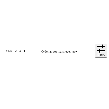
VER
2
3
4
Ordenar por mais recentes
Filtro