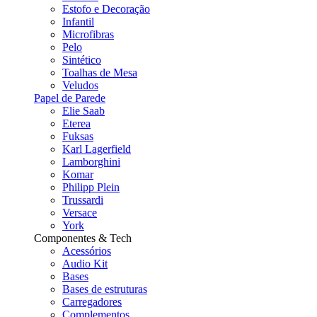
Estofo e Decoração
Infantil
Microfibras
Pelo
Sintético
Toalhas de Mesa
Veludos
Papel de Parede
Elie Saab
Eterea
Fuksas
Karl Lagerfield
Lamborghini
Komar
Philipp Plein
Trussardi
Versace
York
Componentes & Tech
Acessórios
Audio Kit
Bases
Bases de estruturas
Carregadores
Complementos