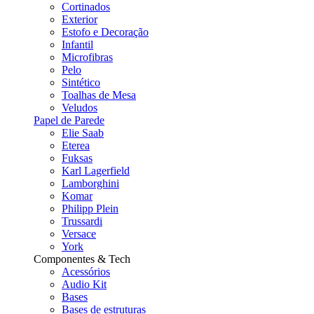
Cortinados
Exterior
Estofo e Decoração
Infantil
Microfibras
Pelo
Sintético
Toalhas de Mesa
Veludos
Papel de Parede
Elie Saab
Eterea
Fuksas
Karl Lagerfield
Lamborghini
Komar
Philipp Plein
Trussardi
Versace
York
Componentes & Tech
Acessórios
Audio Kit
Bases
Bases de estruturas