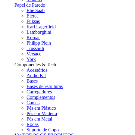
Papel de Parede
Elie Saab
Eterea
Fuksas
Karl Lagerfield
Lamborghini
Komar
Philipp Plein
Trussardi
Versace
York
Componentes & Tech
Acessórios
Audio Kit
Bases
Bases de estruturas
Carregadores
Complementos
Camas
Pés em Plástico
Pés em Madeira
Pés em Metal
Rodas
Suporte de Copo