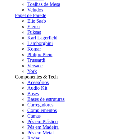
Toalhas de Mesa
Veludos
Papel de Parede
Elie Saab
Eterea
Fuksas
Karl Lagerfield
Lamborghini
Komar
Philipp Plein
Trussardi
Versace
York
Componentes & Tech
Acessórios
Audio Kit
Bases
Bases de estruturas
Carregadores
Complementos
Camas
Pés em Plástico
Pés em Madeira
Pés em Metal
Rodas