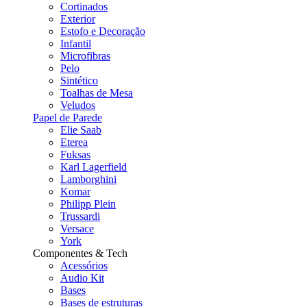
Cortinados
Exterior
Estofo e Decoração
Infantil
Microfibras
Pelo
Sintético
Toalhas de Mesa
Veludos
Papel de Parede
Elie Saab
Eterea
Fuksas
Karl Lagerfield
Lamborghini
Komar
Philipp Plein
Trussardi
Versace
York
Componentes & Tech
Acessórios
Audio Kit
Bases
Bases de estruturas