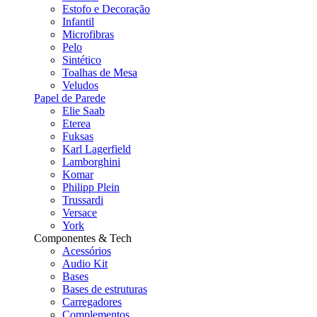
Estofo e Decoração
Infantil
Microfibras
Pelo
Sintético
Toalhas de Mesa
Veludos
Papel de Parede
Elie Saab
Eterea
Fuksas
Karl Lagerfield
Lamborghini
Komar
Philipp Plein
Trussardi
Versace
York
Componentes & Tech
Acessórios
Audio Kit
Bases
Bases de estruturas
Carregadores
Complementos