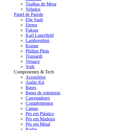
Toalhas de Mesa
Veludos
Papel de Parede
Elie Saab
Eterea
Fuksas
Karl Lagerfield
Lamborghini
Komar
Philipp Plein
Trussardi
Versace
York
Componentes & Tech
Acessórios
Audio Kit
Bases
Bases de estruturas
Carregadores
Complementos
Camas
Pés em Plástico
Pés em Madeira
Pés em Metal
Rodas