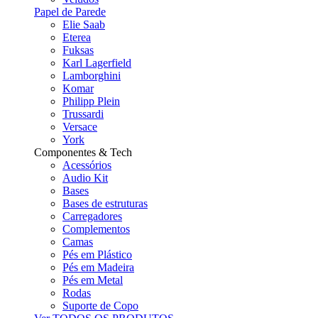
Papel de Parede
Elie Saab
Eterea
Fuksas
Karl Lagerfield
Lamborghini
Komar
Philipp Plein
Trussardi
Versace
York
Componentes & Tech
Acessórios
Audio Kit
Bases
Bases de estruturas
Carregadores
Complementos
Camas
Pés em Plástico
Pés em Madeira
Pés em Metal
Rodas
Suporte de Copo