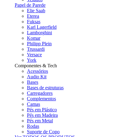
Papel de Parede
Elie Saab
Eterea
Fuksas
Karl Lagerfield
Lamborghini
Komar
Philipp Plein
Trussardi
Versace
York
Componentes & Tech
Acessórios
Audio Kit
Bases
Bases de estruturas
Carregadores
Complementos
Camas
Pés em Plástico
Pés em Madeira
Pés em Metal
Rodas
Suporte de Copo