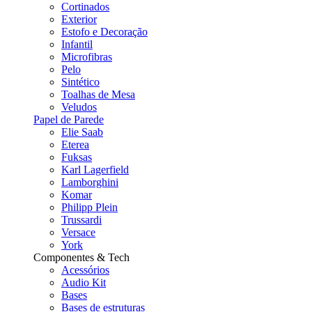
Cortinados
Exterior
Estofo e Decoração
Infantil
Microfibras
Pelo
Sintético
Toalhas de Mesa
Veludos
Papel de Parede
Elie Saab
Eterea
Fuksas
Karl Lagerfield
Lamborghini
Komar
Philipp Plein
Trussardi
Versace
York
Componentes & Tech
Acessórios
Audio Kit
Bases
Bases de estruturas