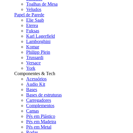
Toalhas de Mesa
Veludos
Papel de Parede
Elie Saab
Eterea
Fuksas
Karl Lagerfield
Lamborghini
Komar
Philipp Plein
Trussardi
Versace
York
Componentes & Tech
Acessórios
Audio Kit
Bases
Bases de estruturas
Carregadores
Complementos
Camas
Pés em Plástico
Pés em Madeira
Pés em Metal
Rodas