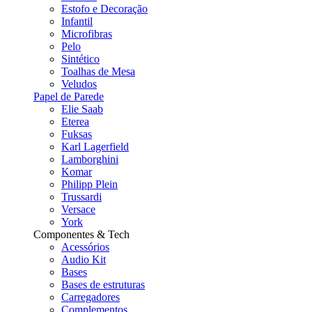
Estofo e Decoração
Infantil
Microfibras
Pelo
Sintético
Toalhas de Mesa
Veludos
Papel de Parede
Elie Saab
Eterea
Fuksas
Karl Lagerfield
Lamborghini
Komar
Philipp Plein
Trussardi
Versace
York
Componentes & Tech
Acessórios
Audio Kit
Bases
Bases de estruturas
Carregadores
Complementos