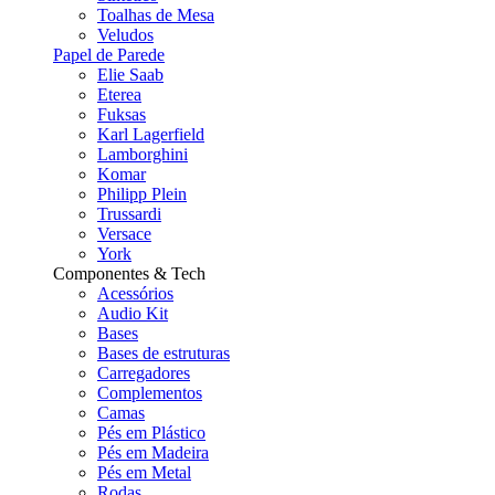
Toalhas de Mesa
Veludos
Papel de Parede
Elie Saab
Eterea
Fuksas
Karl Lagerfield
Lamborghini
Komar
Philipp Plein
Trussardi
Versace
York
Componentes & Tech
Acessórios
Audio Kit
Bases
Bases de estruturas
Carregadores
Complementos
Camas
Pés em Plástico
Pés em Madeira
Pés em Metal
Rodas