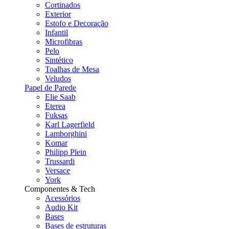
Cortinados
Exterior
Estofo e Decoração
Infantil
Microfibras
Pelo
Sintético
Toalhas de Mesa
Veludos
Papel de Parede
Elie Saab
Eterea
Fuksas
Karl Lagerfield
Lamborghini
Komar
Philipp Plein
Trussardi
Versace
York
Componentes & Tech
Acessórios
Audio Kit
Bases
Bases de estruturas