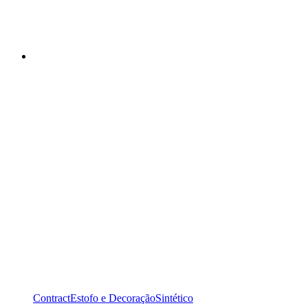
Contract
Estofo e Decoração
Sintético