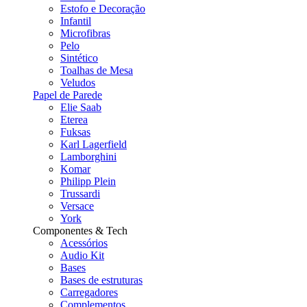
Estofo e Decoração
Infantil
Microfibras
Pelo
Sintético
Toalhas de Mesa
Veludos
Papel de Parede
Elie Saab
Eterea
Fuksas
Karl Lagerfield
Lamborghini
Komar
Philipp Plein
Trussardi
Versace
York
Componentes & Tech
Acessórios
Audio Kit
Bases
Bases de estruturas
Carregadores
Complementos