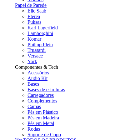
Papel de Parede
Elie Saab
Eterea
Fuksas
Karl Lagerfield
Lamborghini
Komar
Philipp Plein
Trussardi
Versace
York
Componentes & Tech
Acessórios
Audio Kit
Bases
Bases de estruturas
Carregadores
Complementos
Camas
Pés em Plástico
Pés em Madeira
Pés em Metal
Rodas
Suporte de Copo