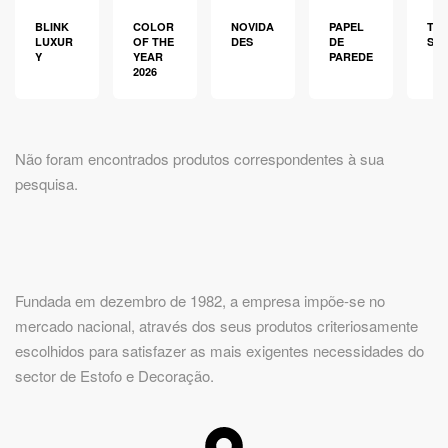
BLINK
COLOR
NOVIDA
PAPEL
TEC
LUXUR
OF THE
DES
DE
S
Y
YEAR
PAREDE
2026
Não foram encontrados produtos correspondentes à sua
pesquisa.
Fundada em dezembro de 1982, a empresa impõe-se no
mercado nacional, através dos seus produtos criteriosamente
escolhidos para satisfazer as mais exigentes necessidades do
sector de Estofo e Decoração.