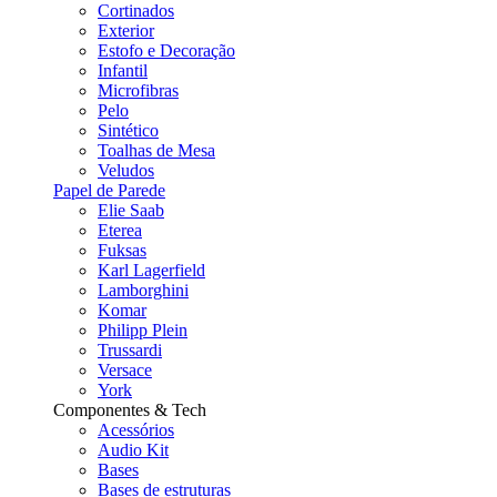
Cortinados
Exterior
Estofo e Decoração
Infantil
Microfibras
Pelo
Sintético
Toalhas de Mesa
Veludos
Papel de Parede
Elie Saab
Eterea
Fuksas
Karl Lagerfield
Lamborghini
Komar
Philipp Plein
Trussardi
Versace
York
Componentes & Tech
Acessórios
Audio Kit
Bases
Bases de estruturas