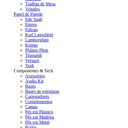
Toalhas de Mesa
Veludos
Papel de Parede
Elie Saab
Eterea
Fuksas
Karl Lagerfield
Lamborghini
Komar
Philipp Plein
Trussardi
Versace
York
Componentes & Tech
Acessórios
Audio Kit
Bases
Bases de estruturas
Carregadores
Complementos
Camas
Pés em Plástico
Pés em Madeira
Pés em Metal
Rodas