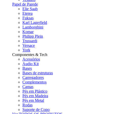
Papel de Parede
Elie Saab
Eterea
Fuksas
Karl Lagerfield
Lamborghini
Komar
Philipp Plein
Trussardi
Versace
York
Componentes & Tech
Acessórios
Audio Kit
Bases
Bases de estruturas
Carregadores
Complementos
Camas
Pés em Plástico
Pés em Madeira
Pés em Metal
Rodas
Suporte de Copo