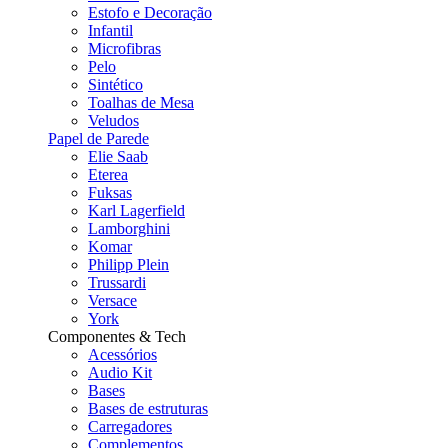
Estofo e Decoração
Infantil
Microfibras
Pelo
Sintético
Toalhas de Mesa
Veludos
Papel de Parede
Elie Saab
Eterea
Fuksas
Karl Lagerfield
Lamborghini
Komar
Philipp Plein
Trussardi
Versace
York
Componentes & Tech
Acessórios
Audio Kit
Bases
Bases de estruturas
Carregadores
Complementos