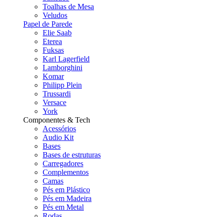
Toalhas de Mesa
Veludos
Papel de Parede
Elie Saab
Eterea
Fuksas
Karl Lagerfield
Lamborghini
Komar
Philipp Plein
Trussardi
Versace
York
Componentes & Tech
Acessórios
Audio Kit
Bases
Bases de estruturas
Carregadores
Complementos
Camas
Pés em Plástico
Pés em Madeira
Pés em Metal
Rodas