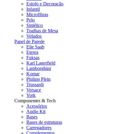
Estofo e Decoração
Infantil
Microfibras
Pelo
Sintético
Toalhas de Mesa
Veludos
Papel de Parede
Elie Saab
Eterea
Fuksas
Karl Lagerfield
Lamborghini
Komar
Philipp Plein
Trussardi
Versace
York
Componentes & Tech
Acessórios
Audio Kit
Bases
Bases de estruturas
Carregadores
Complementos