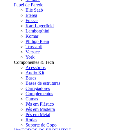
Papel de Parede
Elie Saab
Eterea
Fuksas
Karl Lagerfield
Lamborghini
Komar
Philipp Plein
Trussardi
Versace
York
Componentes & Tech
Acessórios
Audio Kit
Bases
Bases de estruturas
Carregadores
Complementos
Camas
Pés em Plástico
Pés em Madeira
Pés em Metal
Rodas
Suporte de Copo