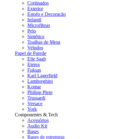
Cortinados
Exterior
Estofo e Decoração
Infantil
Microfibras
Pelo
Sintético
Toalhas de Mesa
Veludos
Papel de Parede
Elie Saab
Eterea
Fuksas
Karl Lagerfield
Lamborghini
Komar
Philipp Plein
Trussardi
Versace
York
Componentes & Tech
Acessórios
Audio Kit
Bases
Bases de estruturas