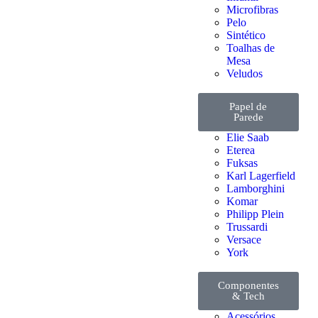
Microfibras
Pelo
Sintético
Toalhas de
Mesa
Veludos
Papel de
Parede
Elie Saab
Eterea
Fuksas
Karl Lagerfield
Lamborghini
Komar
Philipp Plein
Trussardi
Versace
York
Componentes
& Tech
Acessórios