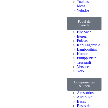
Toalhas de
Mesa
Veludos
Papel de
Parede
Elie Saab
Eterea
Fuksas
Karl Lagerfield
Lamborghini
Komar
Philipp Plein
Trussardi
Versace
York
Componentes
& Tech
Acessórios
Audio Kit
Bases
Bases de