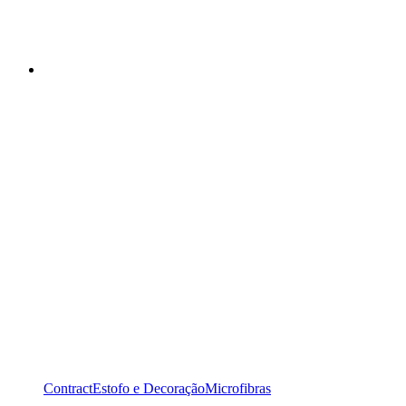
Contract
Estofo e Decoração
Microfibras