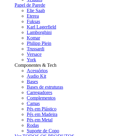
Papel de Parede
Elie Saab
Eterea
Fuksas
Karl Lagerfield
Lamborghini
Komar
Philipp Plein
Trussardi
Versace
York
Componentes & Tech
Acessórios
Audio Kit
Bases
Bases de estruturas
Carregadores
Complementos
Camas
Pés em Plástico
Pés em Madeira
Pés em Metal
Rodas
Suporte de Copo