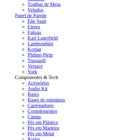
Toalhas de Mesa
Veludos
Papel de Parede
Elie Saab
Eterea
Fuksas
Karl Lagerfield
Lamborghini
Komar
Philipp Plein
Trussardi
Versace
York
Componentes & Tech
Acessórios
Audio Kit
Bases
Bases de estruturas
Carregadores
Complementos
Camas
Pés em Plástico
Pés em Madeira
Pés em Metal
Rodas