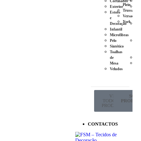
Cortinados
Ca
Plein
Exterior
Pés
Trussardi
Estofo
em
Versace
e
Plá
York
Decoração
Pés
Infantil
em
Microfibras
Ma
Pelo
Pés
Sintético
em
Toalhas
Met
de
Ro
Mesa
Sup
Veludos
de
Co
VER
SÓ P
TODOS OS
PROFISS
PRODUTOS
CONTACTOS