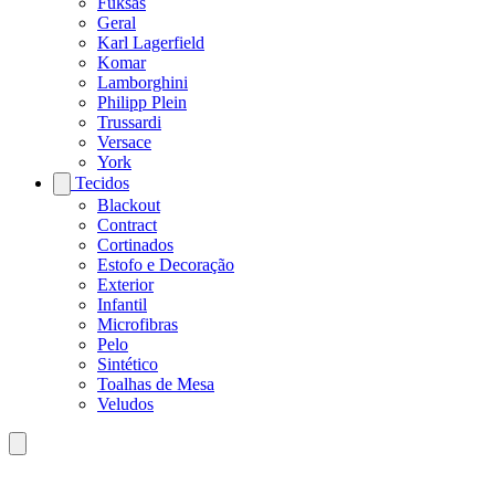
Fuksas
Geral
Karl Lagerfield
Komar
Lamborghini
Philipp Plein
Trussardi
Versace
York
Tecidos
Blackout
Contract
Cortinados
Estofo e Decoração
Exterior
Infantil
Microfibras
Pelo
Sintético
Toalhas de Mesa
Veludos