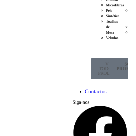
Microfibras
Ma
Pelo
Pés
Sintético
em
Toalhas
Met
de
Ro
Mesa
Sup
Veludos
de
Co
VER
SÓ P
TODOS OS
PROFISS
PRODUTOS
Contactos
Siga-nos