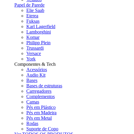
Papel de Parede
Elie Saab
Eterea
Fuksas
Karl Lagerfield
Lamborghini
Komar
Philipp Plein
Trussardi
Versace
York
Componentes & Tech
Acessórios
Audio Kit
Bases
Bases de estruturas
Carregadores
Complementos
Camas
Pés em Plástico
Pés em Madeira
Pés em Metal
Rodas
Suporte de Copo