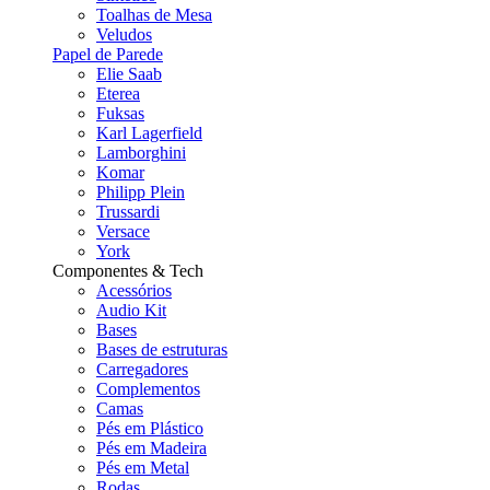
Toalhas de Mesa
Veludos
Papel de Parede
Elie Saab
Eterea
Fuksas
Karl Lagerfield
Lamborghini
Komar
Philipp Plein
Trussardi
Versace
York
Componentes & Tech
Acessórios
Audio Kit
Bases
Bases de estruturas
Carregadores
Complementos
Camas
Pés em Plástico
Pés em Madeira
Pés em Metal
Rodas