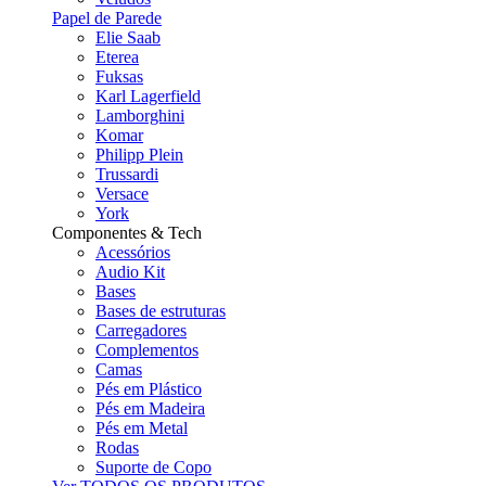
Papel de Parede
Elie Saab
Eterea
Fuksas
Karl Lagerfield
Lamborghini
Komar
Philipp Plein
Trussardi
Versace
York
Componentes & Tech
Acessórios
Audio Kit
Bases
Bases de estruturas
Carregadores
Complementos
Camas
Pés em Plástico
Pés em Madeira
Pés em Metal
Rodas
Suporte de Copo