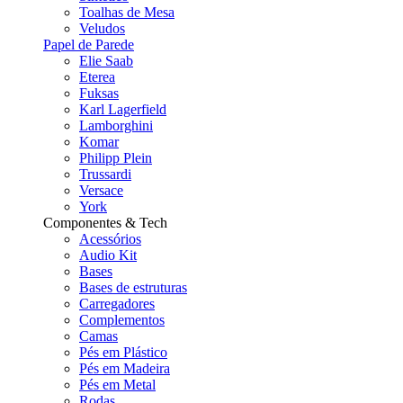
Toalhas de Mesa
Veludos
Papel de Parede
Elie Saab
Eterea
Fuksas
Karl Lagerfield
Lamborghini
Komar
Philipp Plein
Trussardi
Versace
York
Componentes & Tech
Acessórios
Audio Kit
Bases
Bases de estruturas
Carregadores
Complementos
Camas
Pés em Plástico
Pés em Madeira
Pés em Metal
Rodas