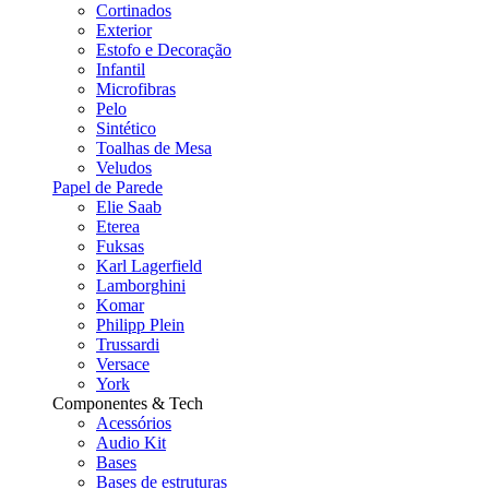
Cortinados
Exterior
Estofo e Decoração
Infantil
Microfibras
Pelo
Sintético
Toalhas de Mesa
Veludos
Papel de Parede
Elie Saab
Eterea
Fuksas
Karl Lagerfield
Lamborghini
Komar
Philipp Plein
Trussardi
Versace
York
Componentes & Tech
Acessórios
Audio Kit
Bases
Bases de estruturas