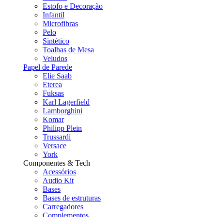
Estofo e Decoração
Infantil
Microfibras
Pelo
Sintético
Toalhas de Mesa
Veludos
Papel de Parede
Elie Saab
Eterea
Fuksas
Karl Lagerfield
Lamborghini
Komar
Philipp Plein
Trussardi
Versace
York
Componentes & Tech
Acessórios
Audio Kit
Bases
Bases de estruturas
Carregadores
Complementos