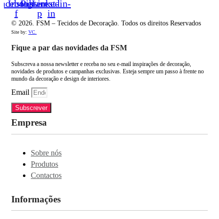
acebook-
Instagram
Pinterest-
Linkedin-
f
p
in
© 2026. FSM – Tecidos de Decoração. Todos os direitos Reservados
Site by:
VC.
Fique a par das novidades da FSM
Subscreva a nossa newsletter e receba no seu e-mail inspirações de decoração,
novidades de produtos e campanhas exclusivas. Esteja sempre um passo à frente no
mundo da decoração e design de interiores.
Email
Subscrever
Empresa
Sobre nós
Produtos
Contactos
Informações