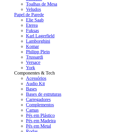
Toalhas de Mesa
Veludos
Papel de Parede
Elie Saab
Eterea
Fuksas
Karl Lagerfield
Lamborghini
Komar
Philipp Plein
Trussardi
Versace
York
Componentes & Tech
Acessórios
Audio Kit
Bases
Bases de estruturas
Carregadores
Complementos
Camas
Pés em Plástico
Pés em Madeira
Pés em Metal
Rodas