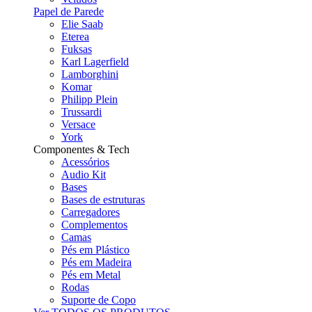
Papel de Parede
Elie Saab
Eterea
Fuksas
Karl Lagerfield
Lamborghini
Komar
Philipp Plein
Trussardi
Versace
York
Componentes & Tech
Acessórios
Audio Kit
Bases
Bases de estruturas
Carregadores
Complementos
Camas
Pés em Plástico
Pés em Madeira
Pés em Metal
Rodas
Suporte de Copo