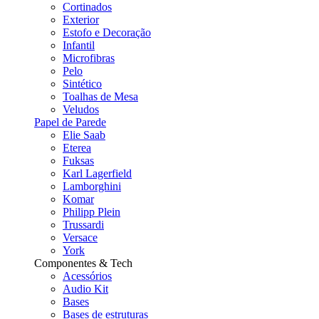
Cortinados
Exterior
Estofo e Decoração
Infantil
Microfibras
Pelo
Sintético
Toalhas de Mesa
Veludos
Papel de Parede
Elie Saab
Eterea
Fuksas
Karl Lagerfield
Lamborghini
Komar
Philipp Plein
Trussardi
Versace
York
Componentes & Tech
Acessórios
Audio Kit
Bases
Bases de estruturas