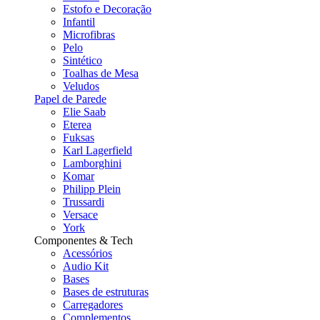
Estofo e Decoração
Infantil
Microfibras
Pelo
Sintético
Toalhas de Mesa
Veludos
Papel de Parede
Elie Saab
Eterea
Fuksas
Karl Lagerfield
Lamborghini
Komar
Philipp Plein
Trussardi
Versace
York
Componentes & Tech
Acessórios
Audio Kit
Bases
Bases de estruturas
Carregadores
Complementos