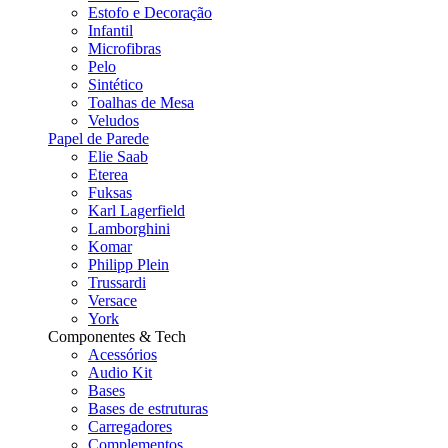
Estofo e Decoração
Infantil
Microfibras
Pelo
Sintético
Toalhas de Mesa
Veludos
Papel de Parede
Elie Saab
Eterea
Fuksas
Karl Lagerfield
Lamborghini
Komar
Philipp Plein
Trussardi
Versace
York
Componentes & Tech
Acessórios
Audio Kit
Bases
Bases de estruturas
Carregadores
Complementos