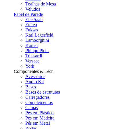
Toalhas de Mesa
Veludos
Papel de Parede
Elie Saab
Eterea
Fuksas
Karl Lagerfield
Lamborghini
Komar
Philipp Plein
Trussardi
Versace
York
Componentes & Tech
Acessórios
Audio Kit
Bases
Bases de estruturas
Carregadores
Complementos
Camas
Pés em Plástico
Pés em Madeira
Pés em Metal
Rodas