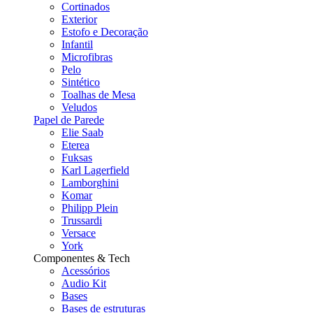
Cortinados
Exterior
Estofo e Decoração
Infantil
Microfibras
Pelo
Sintético
Toalhas de Mesa
Veludos
Papel de Parede
Elie Saab
Eterea
Fuksas
Karl Lagerfield
Lamborghini
Komar
Philipp Plein
Trussardi
Versace
York
Componentes & Tech
Acessórios
Audio Kit
Bases
Bases de estruturas