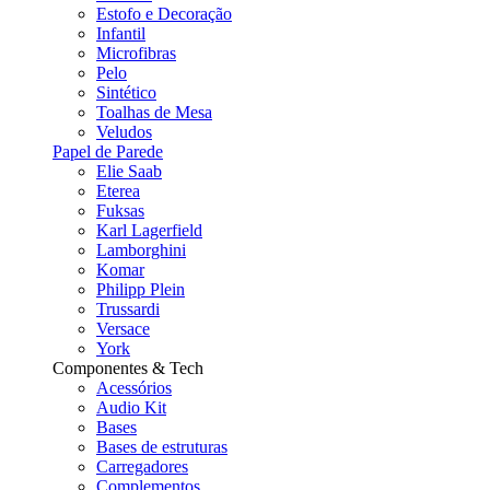
Estofo e Decoração
Infantil
Microfibras
Pelo
Sintético
Toalhas de Mesa
Veludos
Papel de Parede
Elie Saab
Eterea
Fuksas
Karl Lagerfield
Lamborghini
Komar
Philipp Plein
Trussardi
Versace
York
Componentes & Tech
Acessórios
Audio Kit
Bases
Bases de estruturas
Carregadores
Complementos