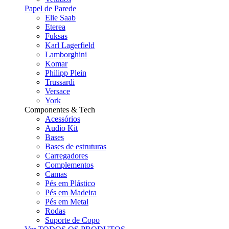
Papel de Parede
Elie Saab
Eterea
Fuksas
Karl Lagerfield
Lamborghini
Komar
Philipp Plein
Trussardi
Versace
York
Componentes & Tech
Acessórios
Audio Kit
Bases
Bases de estruturas
Carregadores
Complementos
Camas
Pés em Plástico
Pés em Madeira
Pés em Metal
Rodas
Suporte de Copo