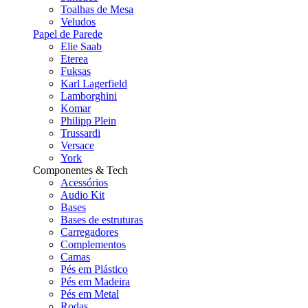
Toalhas de Mesa
Veludos
Papel de Parede
Elie Saab
Eterea
Fuksas
Karl Lagerfield
Lamborghini
Komar
Philipp Plein
Trussardi
Versace
York
Componentes & Tech
Acessórios
Audio Kit
Bases
Bases de estruturas
Carregadores
Complementos
Camas
Pés em Plástico
Pés em Madeira
Pés em Metal
Rodas