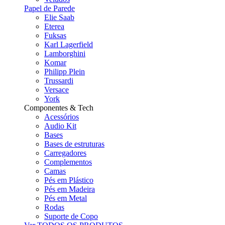
Papel de Parede
Elie Saab
Eterea
Fuksas
Karl Lagerfield
Lamborghini
Komar
Philipp Plein
Trussardi
Versace
York
Componentes & Tech
Acessórios
Audio Kit
Bases
Bases de estruturas
Carregadores
Complementos
Camas
Pés em Plástico
Pés em Madeira
Pés em Metal
Rodas
Suporte de Copo