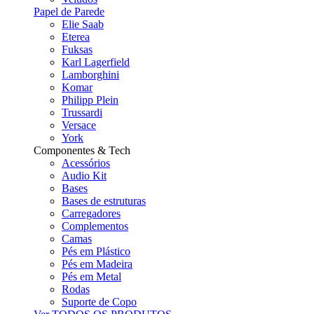
Papel de Parede
Elie Saab
Eterea
Fuksas
Karl Lagerfield
Lamborghini
Komar
Philipp Plein
Trussardi
Versace
York
Componentes & Tech
Acessórios
Audio Kit
Bases
Bases de estruturas
Carregadores
Complementos
Camas
Pés em Plástico
Pés em Madeira
Pés em Metal
Rodas
Suporte de Copo