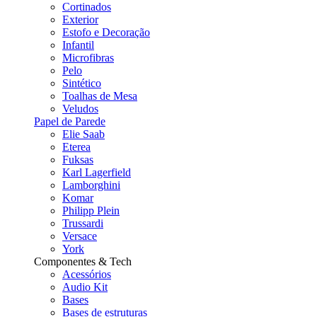
Cortinados
Exterior
Estofo e Decoração
Infantil
Microfibras
Pelo
Sintético
Toalhas de Mesa
Veludos
Papel de Parede
Elie Saab
Eterea
Fuksas
Karl Lagerfield
Lamborghini
Komar
Philipp Plein
Trussardi
Versace
York
Componentes & Tech
Acessórios
Audio Kit
Bases
Bases de estruturas