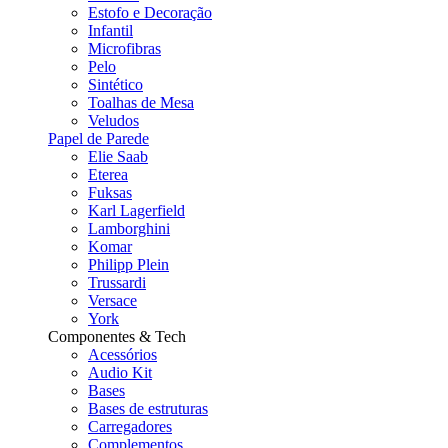
Estofo e Decoração
Infantil
Microfibras
Pelo
Sintético
Toalhas de Mesa
Veludos
Papel de Parede
Elie Saab
Eterea
Fuksas
Karl Lagerfield
Lamborghini
Komar
Philipp Plein
Trussardi
Versace
York
Componentes & Tech
Acessórios
Audio Kit
Bases
Bases de estruturas
Carregadores
Complementos