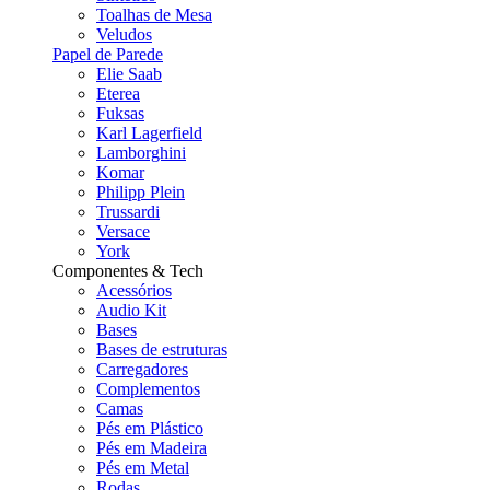
Toalhas de Mesa
Veludos
Papel de Parede
Elie Saab
Eterea
Fuksas
Karl Lagerfield
Lamborghini
Komar
Philipp Plein
Trussardi
Versace
York
Componentes & Tech
Acessórios
Audio Kit
Bases
Bases de estruturas
Carregadores
Complementos
Camas
Pés em Plástico
Pés em Madeira
Pés em Metal
Rodas