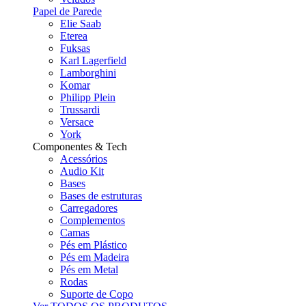
Papel de Parede
Elie Saab
Eterea
Fuksas
Karl Lagerfield
Lamborghini
Komar
Philipp Plein
Trussardi
Versace
York
Componentes & Tech
Acessórios
Audio Kit
Bases
Bases de estruturas
Carregadores
Complementos
Camas
Pés em Plástico
Pés em Madeira
Pés em Metal
Rodas
Suporte de Copo