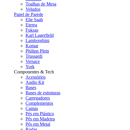
Toalhas de Mesa
Veludos
Papel de Parede
Elie Saab
Eterea
Fuksas
Karl Lagerfield
Lamborghini
Komar
Philipp Plein
Trussardi
Versace
York
Componentes & Tech
Acessórios
Audio Kit
Bases
Bases de estruturas
Carregadores
Complementos
Camas
Pés em Plástico
Pés em Madeira
Pés em Metal
Rodas