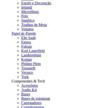
Estofo e Decoração
Infantil
Microfibras
Pelo
Sintético
Toalhas de Mesa
Veludos
Papel de Parede
Elie Saab
Eterea
Fuksas
Karl Lagerfield
Lamborghini
Komar
Philipp Plein
Trussardi
Versace
York
Componentes & Tech
Acessórios
Audio Kit
Bases
Bases de estruturas
Carregadores
Complementos