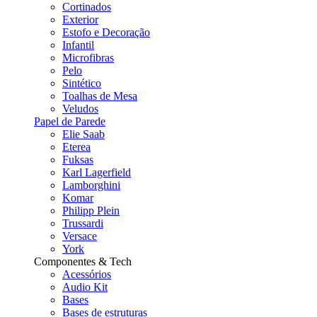
Cortinados
Exterior
Estofo e Decoração
Infantil
Microfibras
Pelo
Sintético
Toalhas de Mesa
Veludos
Papel de Parede
Elie Saab
Eterea
Fuksas
Karl Lagerfield
Lamborghini
Komar
Philipp Plein
Trussardi
Versace
York
Componentes & Tech
Acessórios
Audio Kit
Bases
Bases de estruturas