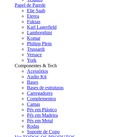
Papel de Parede
Elie Saab
Eterea
Fuksas
Karl Lagerfield
Lamborghini
Komar
Philipp Plein
Trussardi
Versace
York
Componentes & Tech
Acessórios
Audio Kit
Bases
Bases de estruturas
Carregadores
Complementos
Camas
Pés em Plástico
Pés em Madeira
Pés em Metal
Rodas
Suporte de Copo