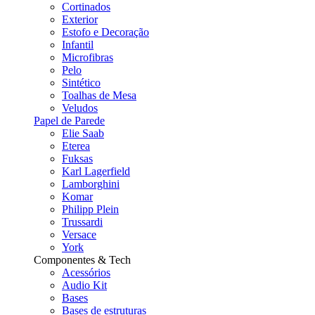
Cortinados
Exterior
Estofo e Decoração
Infantil
Microfibras
Pelo
Sintético
Toalhas de Mesa
Veludos
Papel de Parede
Elie Saab
Eterea
Fuksas
Karl Lagerfield
Lamborghini
Komar
Philipp Plein
Trussardi
Versace
York
Componentes & Tech
Acessórios
Audio Kit
Bases
Bases de estruturas