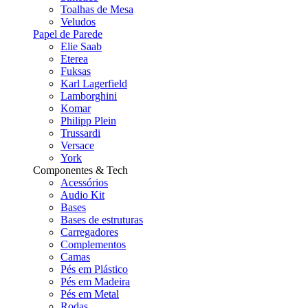
Toalhas de Mesa
Veludos
Papel de Parede
Elie Saab
Eterea
Fuksas
Karl Lagerfield
Lamborghini
Komar
Philipp Plein
Trussardi
Versace
York
Componentes & Tech
Acessórios
Audio Kit
Bases
Bases de estruturas
Carregadores
Complementos
Camas
Pés em Plástico
Pés em Madeira
Pés em Metal
Rodas