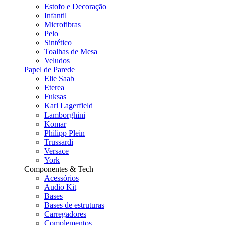
Estofo e Decoração
Infantil
Microfibras
Pelo
Sintético
Toalhas de Mesa
Veludos
Papel de Parede
Elie Saab
Eterea
Fuksas
Karl Lagerfield
Lamborghini
Komar
Philipp Plein
Trussardi
Versace
York
Componentes & Tech
Acessórios
Audio Kit
Bases
Bases de estruturas
Carregadores
Complementos