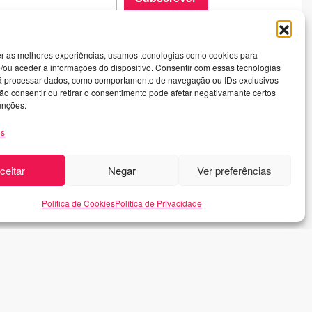
Informações
er as melhores experiências, usamos tecnologias como cookies para
olítica de Privacidade
/ou aceder a informações do dispositivo. Consentir com essas tecnologias
rá processar dados, como comportamento de navegação ou IDs exclusivos
ermos de utilização
Não consentir ou retirar o consentimento pode afetar negativamante certos
unções.
olítica de Cookies
os
ceitar
Negar
Ver preferências
Política de Cookies
Política de Privacidade