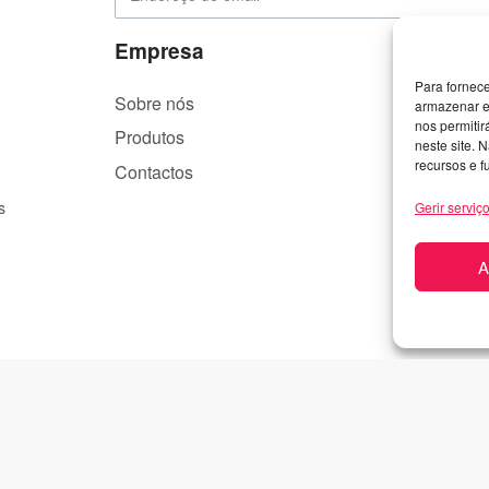
Empresa
Para fornec
Sobre nós
P
armazenar e
nos permiti
Produtos
T
neste site. 
recursos e f
Contactos
P
s
Gerir serviç
A