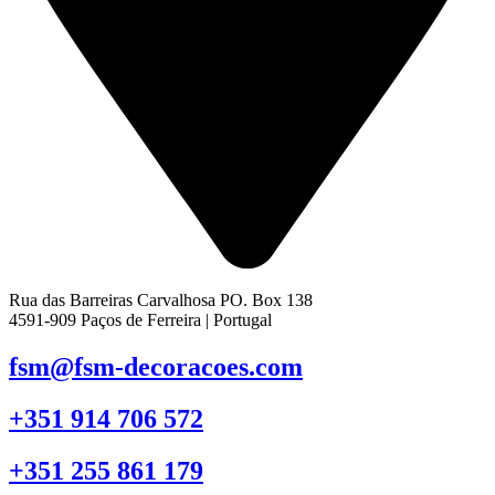
Rua das Barreiras Carvalhosa PO. Box 138
4591-909 Paços de Ferreira | Portugal
fsm@fsm-decoracoes.com
+351 914 706 572
+351 255 861 179