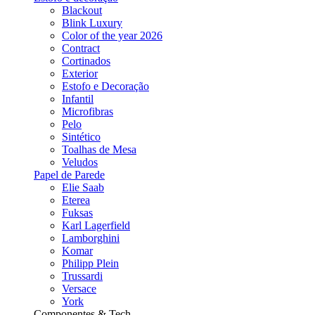
Blackout
Blink Luxury
Color of the year 2026
Contract
Cortinados
Exterior
Estofo e Decoração
Infantil
Microfibras
Pelo
Sintético
Toalhas de Mesa
Veludos
Papel de Parede
Elie Saab
Eterea
Fuksas
Karl Lagerfield
Lamborghini
Komar
Philipp Plein
Trussardi
Versace
York
Componentes & Tech