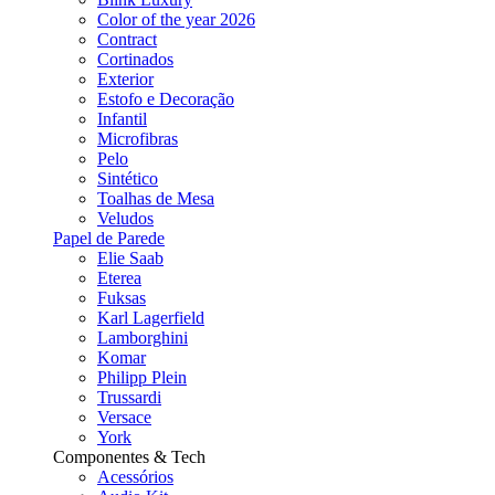
Color of the year 2026
Contract
Cortinados
Exterior
Estofo e Decoração
Infantil
Microfibras
Pelo
Sintético
Toalhas de Mesa
Veludos
Papel de Parede
Elie Saab
Eterea
Fuksas
Karl Lagerfield
Lamborghini
Komar
Philipp Plein
Trussardi
Versace
York
Componentes & Tech
Acessórios