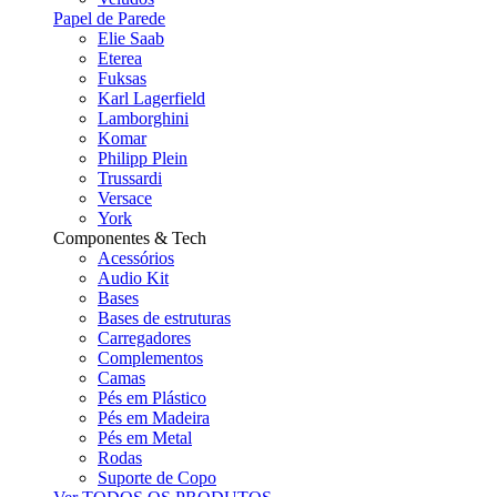
Papel de Parede
Elie Saab
Eterea
Fuksas
Karl Lagerfield
Lamborghini
Komar
Philipp Plein
Trussardi
Versace
York
Componentes & Tech
Acessórios
Audio Kit
Bases
Bases de estruturas
Carregadores
Complementos
Camas
Pés em Plástico
Pés em Madeira
Pés em Metal
Rodas
Suporte de Copo