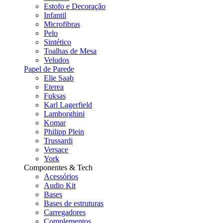
Estofo e Decoração
Infantil
Microfibras
Pelo
Sintético
Toalhas de Mesa
Veludos
Papel de Parede
Elie Saab
Eterea
Fuksas
Karl Lagerfield
Lamborghini
Komar
Philipp Plein
Trussardi
Versace
York
Componentes & Tech
Acessórios
Audio Kit
Bases
Bases de estruturas
Carregadores
Complementos