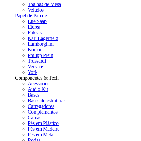
Toalhas de Mesa
Veludos
Papel de Parede
Elie Saab
Eterea
Fuksas
Karl Lagerfield
Lamborghini
Komar
Philipp Plein
Trussardi
Versace
York
Componentes & Tech
Acessórios
Audio Kit
Bases
Bases de estruturas
Carregadores
Complementos
Camas
Pés em Plástico
Pés em Madeira
Pés em Metal
Rodas