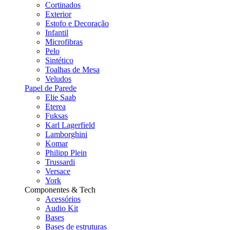
Cortinados
Exterior
Estofo e Decoração
Infantil
Microfibras
Pelo
Sintético
Toalhas de Mesa
Veludos
Papel de Parede
Elie Saab
Eterea
Fuksas
Karl Lagerfield
Lamborghini
Komar
Philipp Plein
Trussardi
Versace
York
Componentes & Tech
Acessórios
Audio Kit
Bases
Bases de estruturas