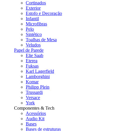
Cortinados
Exterior
Estofo e Decoração
Infantil
Microfibras
Pelo
Sintético
Toalhas de Mesa
Veludos
Papel de Parede
Elie Saab
Eterea
Fuksas
Karl Lagerfield
Lamborghini
Komar
Philipp Plein
Trussardi
Versace
York
Componentes & Tech
Acessórios
Audio Kit
Bases
Bases de estruturas