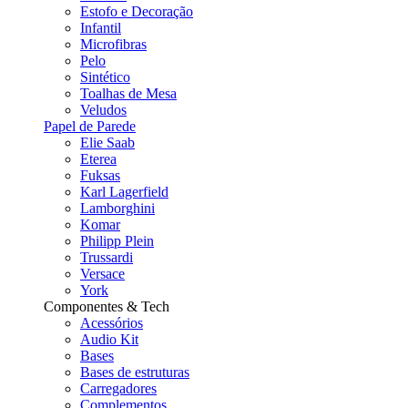
Estofo e Decoração
Infantil
Microfibras
Pelo
Sintético
Toalhas de Mesa
Veludos
Papel de Parede
Elie Saab
Eterea
Fuksas
Karl Lagerfield
Lamborghini
Komar
Philipp Plein
Trussardi
Versace
York
Componentes & Tech
Acessórios
Audio Kit
Bases
Bases de estruturas
Carregadores
Complementos