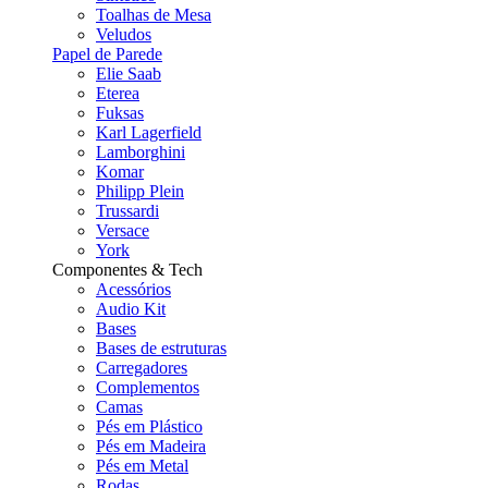
Toalhas de Mesa
Veludos
Papel de Parede
Elie Saab
Eterea
Fuksas
Karl Lagerfield
Lamborghini
Komar
Philipp Plein
Trussardi
Versace
York
Componentes & Tech
Acessórios
Audio Kit
Bases
Bases de estruturas
Carregadores
Complementos
Camas
Pés em Plástico
Pés em Madeira
Pés em Metal
Rodas