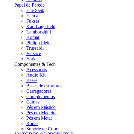
Papel de Parede
Elie Saab
Eterea
Fuksas
Karl Lagerfield
Lamborghini
Komar
Philipp Plein
Trussardi
Versace
York
Componentes & Tech
Acessórios
Audio Kit
Bases
Bases de estruturas
Carregadores
Complementos
Camas
Pés em Plástico
Pés em Madeira
Pés em Metal
Rodas
Suporte de Copo