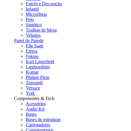
Estofo e Decoração
Infantil
Microfibras
Pelo
Sintético
Toalhas de Mesa
Veludos
Papel de Parede
Elie Saab
Eterea
Fuksas
Karl Lagerfield
Lamborghini
Komar
Philipp Plein
Trussardi
Versace
York
Componentes & Tech
Acessórios
Audio Kit
Bases
Bases de estruturas
Carregadores
Complementos