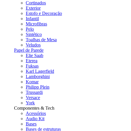
Cortinados
Exterior
Estofo e Decoração
Infantil
Microfibras
Pelo
Sintético
Toalhas de Mesa
Veludos
Papel de Parede
Elie Saab
Eterea
Fuksas
Karl Lagerfield
Lamborghini
Komar
Philipp Plein
Trussardi
Versace
York
Componentes & Tech
Acessórios
Audio Kit
Bases
Bases de estruturas