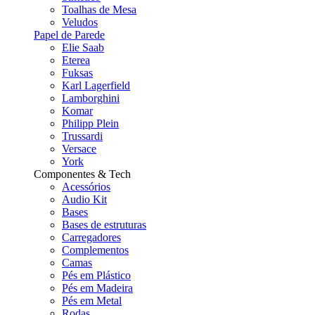
Toalhas de Mesa
Veludos
Papel de Parede
Elie Saab
Eterea
Fuksas
Karl Lagerfield
Lamborghini
Komar
Philipp Plein
Trussardi
Versace
York
Componentes & Tech
Acessórios
Audio Kit
Bases
Bases de estruturas
Carregadores
Complementos
Camas
Pés em Plástico
Pés em Madeira
Pés em Metal
Rodas