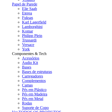
Papel de Parede
Elie Saab
Eterea
Fuksas
Karl Lagerfield
Lamborghini
Komar
Philipp Plein
Trussardi
Versace
York
Componentes & Tech
Acessórios
Audio Kit
Bases
Bases de estruturas
Carregadores
Complementos
Camas
Pés em Plástico
Pés em Madeira
Pés em Metal
Rodas
Suporte de Copo