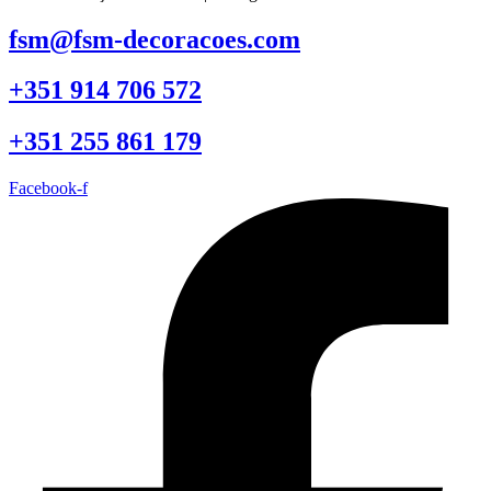
fsm@fsm-decoracoes.com
+351 914 706 572
+351 255 861 179
Facebook-f