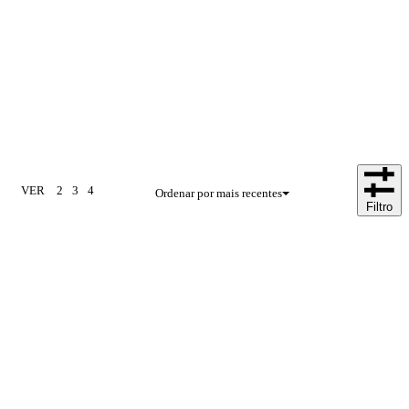
VER
2
3
4
Ordenar por mais recentes
Filtro