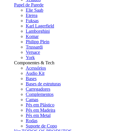
Papel de Parede
Elie Saab
Eterea
Fuksas
Karl Lagerfield
Lamborghini
Komar
Philipp Plein
Trussardi
Versace
York
Componentes & Tech
Acessórios
Audio Kit
Bases
Bases de estruturas
Carregadores
Complementos
Camas
Pés em Plástico
Pés em Madeira
Pés em Metal
Rodas
Suporte de Copo