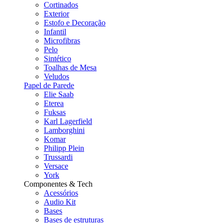
Cortinados
Exterior
Estofo e Decoração
Infantil
Microfibras
Pelo
Sintético
Toalhas de Mesa
Veludos
Papel de Parede
Elie Saab
Eterea
Fuksas
Karl Lagerfield
Lamborghini
Komar
Philipp Plein
Trussardi
Versace
York
Componentes & Tech
Acessórios
Audio Kit
Bases
Bases de estruturas