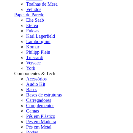
Toalhas de Mesa
Veludos
Papel de Parede
Elie Saab
Eterea
Fuksas
Karl Lagerfield
Lamborghini
Komar
Philipp Plein
Trussardi
Versace
York
Componentes & Tech
Acessórios
Audio Kit
Bases
Bases de estruturas
Carregadores
Complementos
Camas
Pés em Plástico
Pés em Madeira
Pés em Metal
Rodas