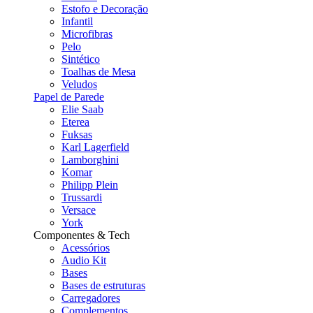
Estofo e Decoração
Infantil
Microfibras
Pelo
Sintético
Toalhas de Mesa
Veludos
Papel de Parede
Elie Saab
Eterea
Fuksas
Karl Lagerfield
Lamborghini
Komar
Philipp Plein
Trussardi
Versace
York
Componentes & Tech
Acessórios
Audio Kit
Bases
Bases de estruturas
Carregadores
Complementos