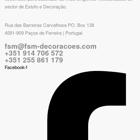
sector de Estofo e Decoração.
Rua das Barreiras Carvalhosa PO. Box 138
4591-909 Paços de Ferreira | Portugal
fsm@fsm-decoracoes.com
+351 914 706 572
+351 255 861 179
Facebook-f