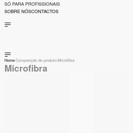
Ir
SÓ PARA PROFISSIONAIS
para
SOBRE NÓS
CONTACTOS
o
conteúdo
Home
›
Composição do produto
›
Microfibra
Microfibra