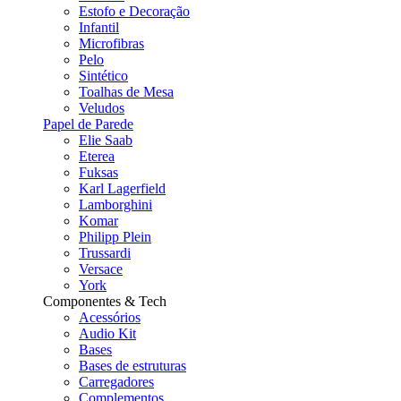
Estofo e Decoração
Infantil
Microfibras
Pelo
Sintético
Toalhas de Mesa
Veludos
Papel de Parede
Elie Saab
Eterea
Fuksas
Karl Lagerfield
Lamborghini
Komar
Philipp Plein
Trussardi
Versace
York
Componentes & Tech
Acessórios
Audio Kit
Bases
Bases de estruturas
Carregadores
Complementos