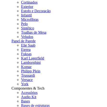
Cortinados
Exterior
Estofo e Decoração
Infantil
Microfibras
Pelo
Sintético
Toalhas de Mesa
Veludos
Papel de Parede
Elie Saab
Eterea
Fuksas
Karl Lagerfield
Lamborghini
Komar
Philipp Plein
Trussardi
Versace
York
Componentes & Tech
Acessórios
Audio Kit
Bases
Bases de estruturas