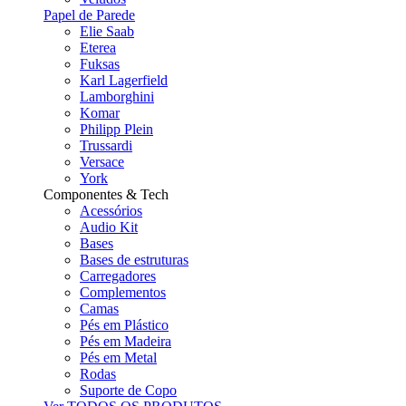
Papel de Parede
Elie Saab
Eterea
Fuksas
Karl Lagerfield
Lamborghini
Komar
Philipp Plein
Trussardi
Versace
York
Componentes & Tech
Acessórios
Audio Kit
Bases
Bases de estruturas
Carregadores
Complementos
Camas
Pés em Plástico
Pés em Madeira
Pés em Metal
Rodas
Suporte de Copo