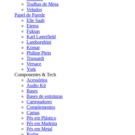
Toalhas de Mesa
Veludos
Papel de Parede
Elie Saab
Eterea
Fuksas
Karl Lagerfield
Lamborghini
Komar
Philipp Plein
Trussardi
Versace
York
Componentes & Tech
Acessórios
Audio Kit
Bases
Bases de estruturas
Carregadores
Complementos
Camas
Pés em Plástico
Pés em Madeira
Pés em Metal
Rodas