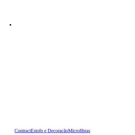
Contract
Estofo e Decoração
Microfibras