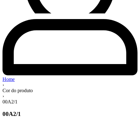
Home
›
Cor do produto
›
00A2/1
00A2/1