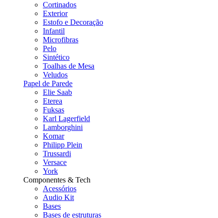
Cortinados
Exterior
Estofo e Decoração
Infantil
Microfibras
Pelo
Sintético
Toalhas de Mesa
Veludos
Papel de Parede
Elie Saab
Eterea
Fuksas
Karl Lagerfield
Lamborghini
Komar
Philipp Plein
Trussardi
Versace
York
Componentes & Tech
Acessórios
Audio Kit
Bases
Bases de estruturas