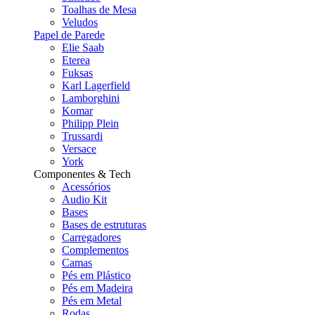
Toalhas de Mesa
Veludos
Papel de Parede
Elie Saab
Eterea
Fuksas
Karl Lagerfield
Lamborghini
Komar
Philipp Plein
Trussardi
Versace
York
Componentes & Tech
Acessórios
Audio Kit
Bases
Bases de estruturas
Carregadores
Complementos
Camas
Pés em Plástico
Pés em Madeira
Pés em Metal
Rodas