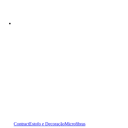
Contract
Estofo e Decoração
Microfibras