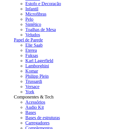
Estofo e Decoração
Infantil
Microfibras
Pelo
Sintético
Toalhas de Mesa
Veludos
Papel de Parede
Elie Saab
Eterea
Fuksas
Karl Lagerfield
Lamborghini
Komar
Philipp Plein
Trussardi
Versace
York
Componentes & Tech
Acessórios
Audio Kit
Bases
Bases de estruturas
Carregadores
Complementos