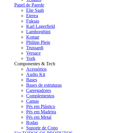
Papel de Parede
Elie Saab
Eterea
Fuksas
Karl Lagerfield
Lamborghini
Komar
Philipp Plein
Trussardi
Versace
York
Componentes & Tech
Acessórios
Audio Kit
Bases
Bases de estruturas
Carregadores
Complementos
Camas
Pés em Plástico
Pés em Madeira
Pés em Metal
Rodas
Suporte de Copo