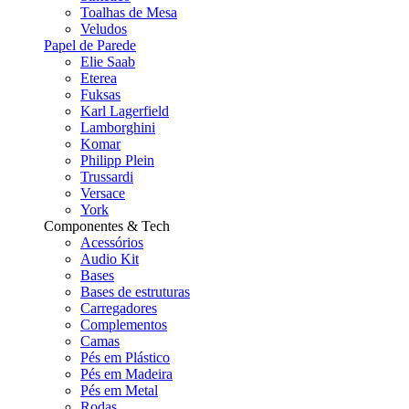
Toalhas de Mesa
Veludos
Papel de Parede
Elie Saab
Eterea
Fuksas
Karl Lagerfield
Lamborghini
Komar
Philipp Plein
Trussardi
Versace
York
Componentes & Tech
Acessórios
Audio Kit
Bases
Bases de estruturas
Carregadores
Complementos
Camas
Pés em Plástico
Pés em Madeira
Pés em Metal
Rodas