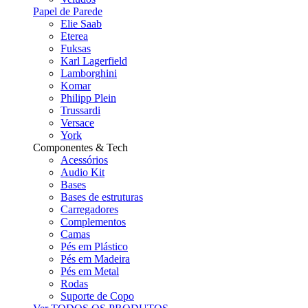
Papel de Parede
Elie Saab
Eterea
Fuksas
Karl Lagerfield
Lamborghini
Komar
Philipp Plein
Trussardi
Versace
York
Componentes & Tech
Acessórios
Audio Kit
Bases
Bases de estruturas
Carregadores
Complementos
Camas
Pés em Plástico
Pés em Madeira
Pés em Metal
Rodas
Suporte de Copo