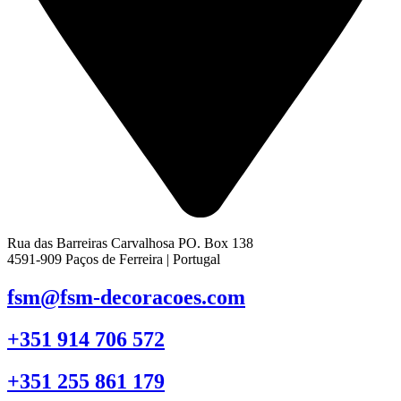
Rua das Barreiras Carvalhosa PO. Box 138
4591-909 Paços de Ferreira | Portugal
fsm@fsm-decoracoes.com
+351 914 706 572
+351 255 861 179