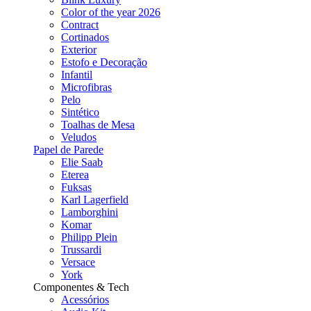
Color of the year 2026
Contract
Cortinados
Exterior
Estofo e Decoração
Infantil
Microfibras
Pelo
Sintético
Toalhas de Mesa
Veludos
Papel de Parede
Elie Saab
Eterea
Fuksas
Karl Lagerfield
Lamborghini
Komar
Philipp Plein
Trussardi
Versace
York
Componentes & Tech
Acessórios