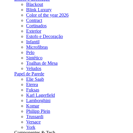
Blackout
Blink Luxury
Color of the year 2026
Contract
Cortinados
Exterior
Estofo e Decoração
Infantil
Microfibras
Pelo
Sintético
Toalhas de Mesa
Veludos
Papel de Parede
Elie Saab
Eterea
Fuksas
Karl Lagerfield
Lamborghini
Komar
Philipp Plein
Trussardi
Versace
York
Componentes & Tech