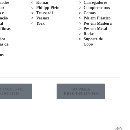
nados
Komar
Carregadores
ior
Philipp Plein
Complementos
o e
Trussardi
Camas
ação
Versace
Pés em Plástico
il
York
Pés em Madeira
fibras
Pés em Metal
Rodas
tico
Suporte de
as de
Copo
os
R TODOS OS
SÓ PARA
RODUTOS
PROFISSIONAIS