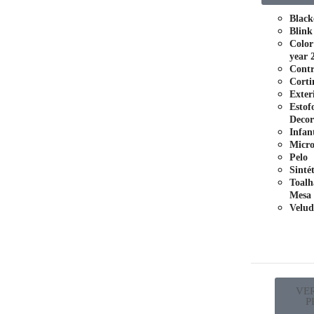
Black
Blink
Color
year 
Contr
Corti
Exter
Estof
Decor
Infant
Micro
Pelo
Sinté
Toalh
Mesa
Velud
VE
P