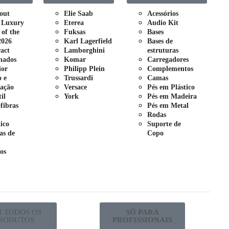
out
Elie Saab
Acessórios
 Luxury
Eterea
Audio Kit
 of the
Fuksas
Bases
2026
Karl Lagerfield
Bases de
act
Lamborghini
estruturas
nados
Komar
Carregadores
ior
Philipp Plein
Complementos
o e
Trussardi
Camas
ação
Versace
Pés em Plástico
il
York
Pés em Madeira
fibras
Pés em Metal
Rodas
tico
Suporte de
as de
Copo
os
R TODOS OS
SÓ PARA
RODUTOS
PROFISSIONAIS