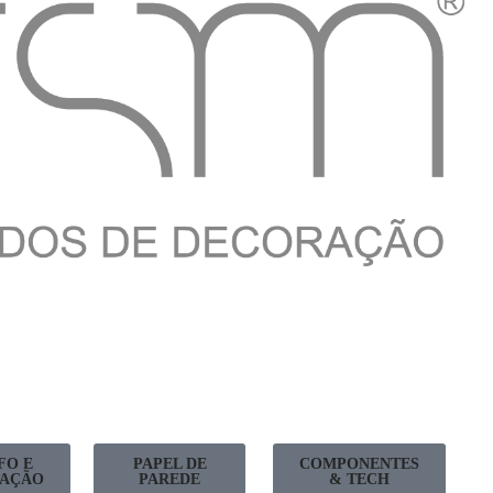
FO E
PAPEL DE
COMPONENTES
AÇÃO
PAREDE
& TECH