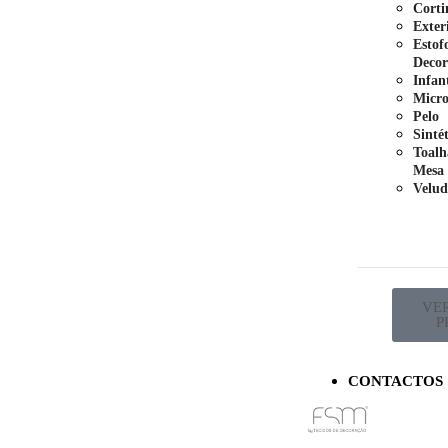
Corti
Exter
Estof
Decor
Infant
Micro
Pelo
Sinté
Toalh
Mesa
Velud
VE
P
CONTACTOS