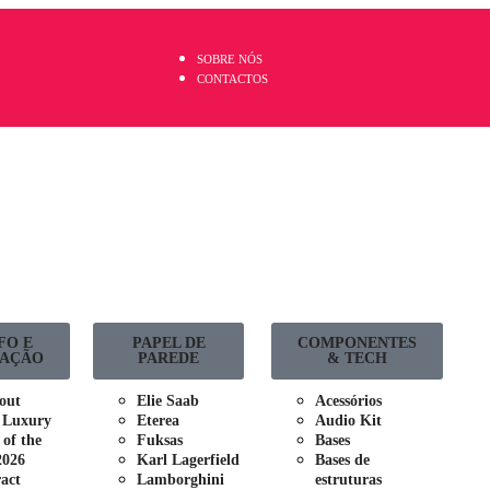
SOBRE NÓS
CONTACTOS
FO E
PAPEL DE
COMPONENTES
AÇÃO
PAREDE
& TECH
out
Elie Saab
Acessórios
 Luxury
Eterea
Audio Kit
 of the
Fuksas
Bases
2026
Karl Lagerfield
Bases de
act
Lamborghini
estruturas