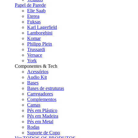
Papel de Parede
Elie Saab
Eterea
Fuksas
Karl Lagerfield
Lamborghini
Komar
Philipp Plein
Trussardi
Versace
York
Componentes & Tech
Acessórios
Audio Kit
Bases
Bases de estruturas
Carregadores
Complementos
Camas
Pés em Plástico
Pés em Madeira
Pés em Metal
Rodas
Suporte de Copo