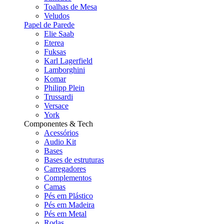
Toalhas de Mesa
Veludos
Papel de Parede
Elie Saab
Eterea
Fuksas
Karl Lagerfield
Lamborghini
Komar
Philipp Plein
Trussardi
Versace
York
Componentes & Tech
Acessórios
Audio Kit
Bases
Bases de estruturas
Carregadores
Complementos
Camas
Pés em Plástico
Pés em Madeira
Pés em Metal
Rodas