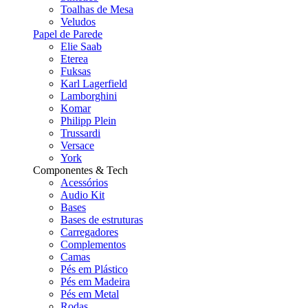
Toalhas de Mesa
Veludos
Papel de Parede
Elie Saab
Eterea
Fuksas
Karl Lagerfield
Lamborghini
Komar
Philipp Plein
Trussardi
Versace
York
Componentes & Tech
Acessórios
Audio Kit
Bases
Bases de estruturas
Carregadores
Complementos
Camas
Pés em Plástico
Pés em Madeira
Pés em Metal
Rodas