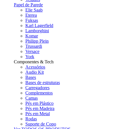
Papel de Parede
Elie Saab
Eterea
Fuksas
Karl Lagerfield
Lamborghini
Komar
Philipp Plein
Trussardi
Versace
York
Componentes & Tech
Acessórios
Audio Kit
Bases
Bases de estruturas
Carregadores
Complementos
Camas
Pés em Plástico
Pés em Madeira
Pés em Metal
Rodas
Suporte de Copo