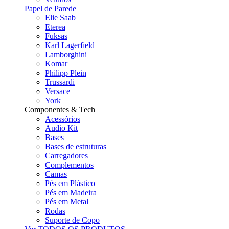
Papel de Parede
Elie Saab
Eterea
Fuksas
Karl Lagerfield
Lamborghini
Komar
Philipp Plein
Trussardi
Versace
York
Componentes & Tech
Acessórios
Audio Kit
Bases
Bases de estruturas
Carregadores
Complementos
Camas
Pés em Plástico
Pés em Madeira
Pés em Metal
Rodas
Suporte de Copo