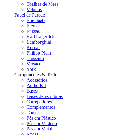
Toalhas de Mesa
Veludos
Papel de Parede
Elie Saab
Eterea
Fuksas
Karl Lagerfield
Lamborghini
Komar
Philipp Plein
Trussardi
Versace
York
Componentes & Tech
Acessórios
Audio Kit
Bases
Bases de estruturas
Carregadores
Complementos
Camas
Pés em Plástico
Pés em Madeira
Pés em Metal
Rodas