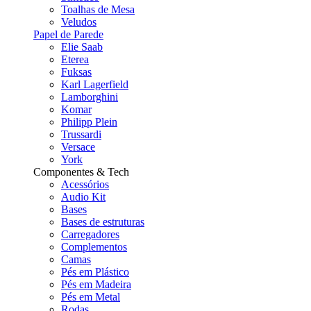
Toalhas de Mesa
Veludos
Papel de Parede
Elie Saab
Eterea
Fuksas
Karl Lagerfield
Lamborghini
Komar
Philipp Plein
Trussardi
Versace
York
Componentes & Tech
Acessórios
Audio Kit
Bases
Bases de estruturas
Carregadores
Complementos
Camas
Pés em Plástico
Pés em Madeira
Pés em Metal
Rodas