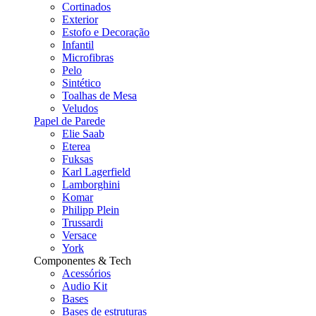
Cortinados
Exterior
Estofo e Decoração
Infantil
Microfibras
Pelo
Sintético
Toalhas de Mesa
Veludos
Papel de Parede
Elie Saab
Eterea
Fuksas
Karl Lagerfield
Lamborghini
Komar
Philipp Plein
Trussardi
Versace
York
Componentes & Tech
Acessórios
Audio Kit
Bases
Bases de estruturas