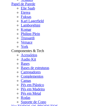
Papel de Parede
Elie Saab
Eterea
Fuksas
Karl Lagerfield
Lamborghini
Komar
Philipp Plein
Trussardi
Versace
York
Componentes & Tech
Acessórios
Audio Kit
Bases
Bases de estruturas
Carregadores
Complementos
Camas
Pés em Plástico
Pés em Madeira
Pés em Metal
Rodas
Suporte de Copo