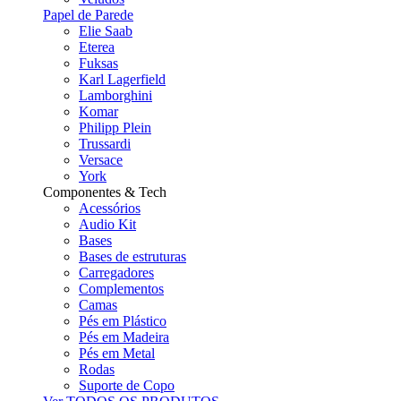
Papel de Parede
Elie Saab
Eterea
Fuksas
Karl Lagerfield
Lamborghini
Komar
Philipp Plein
Trussardi
Versace
York
Componentes & Tech
Acessórios
Audio Kit
Bases
Bases de estruturas
Carregadores
Complementos
Camas
Pés em Plástico
Pés em Madeira
Pés em Metal
Rodas
Suporte de Copo