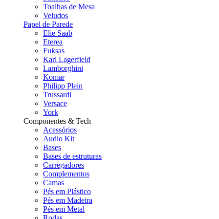
Toalhas de Mesa
Veludos
Papel de Parede
Elie Saab
Eterea
Fuksas
Karl Lagerfield
Lamborghini
Komar
Philipp Plein
Trussardi
Versace
York
Componentes & Tech
Acessórios
Audio Kit
Bases
Bases de estruturas
Carregadores
Complementos
Camas
Pés em Plástico
Pés em Madeira
Pés em Metal
Rodas