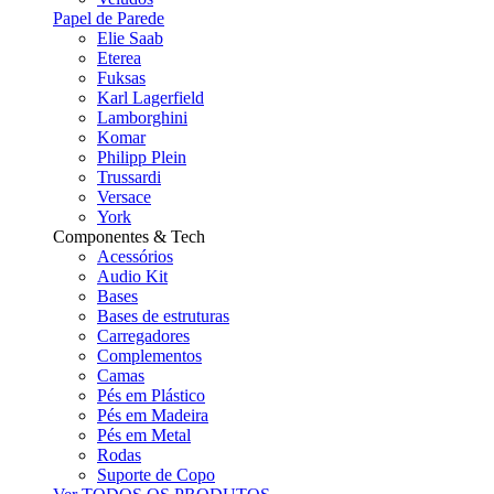
Papel de Parede
Elie Saab
Eterea
Fuksas
Karl Lagerfield
Lamborghini
Komar
Philipp Plein
Trussardi
Versace
York
Componentes & Tech
Acessórios
Audio Kit
Bases
Bases de estruturas
Carregadores
Complementos
Camas
Pés em Plástico
Pés em Madeira
Pés em Metal
Rodas
Suporte de Copo