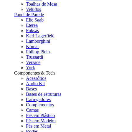
Toalhas de Mesa
Veludos
Papel de Parede
Elie Saab
Eterea
Fuksas
Karl Lagerfield
Lamborghini
Komar
Philipp Plein
Trussardi
Versace
York
Componentes & Tech
Acessórios
Audio Kit
Bases
Bases de estruturas
Carregadores
Complementos
Camas
Pés em Plástico
Pés em Madeira
Pés em Metal
Rodas