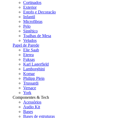
Cortinados
Exterior
Estofo e Decoração
Infantil
Microfibras
Pelo
Sintético
Toalhas de Mesa
Veludos
Papel de Parede
Elie Saab
Eterea
Fuksas
Karl Lagerfield
Lamborghini
Komar
Philipp Plein
Trussardi
Versace
York
Componentes & Tech
Acessórios
Audio Kit
Bases
Bases de estruturas