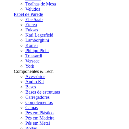
Toalhas de Mesa
Veludos
Papel de Parede
Elie Saab
Eterea
Fuksas
Karl Lagerfield
Lamborghini
Komar
Philipp Plein
Trussardi
Versace
York
Componentes & Tech
Acessórios
Audio Kit
Bases
Bases de estruturas
Carregadores
Complementos
Camas
Pés em Plástico
Pés em Madeira
Pés em Metal
Rodas