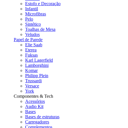
Estofo e Decoração
Infantil
Microfibras
Pelo
Sintético
Toalhas de Mesa
Veludos
Papel de Parede
Elie Saab
Eterea
Fuksas
Karl Lagerfield
Lamborghini
Komar
Philipp Plein
Trussardi
Versace
York
Componentes & Tech
Acessórios
Audio Kit
Bases
Bases de estruturas
Carregadores
Complementos