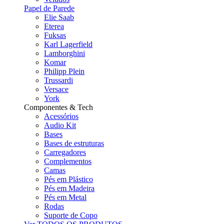
Papel de Parede
Elie Saab
Eterea
Fuksas
Karl Lagerfield
Lamborghini
Komar
Philipp Plein
Trussardi
Versace
York
Componentes & Tech
Acessórios
Audio Kit
Bases
Bases de estruturas
Carregadores
Complementos
Camas
Pés em Plástico
Pés em Madeira
Pés em Metal
Rodas
Suporte de Copo