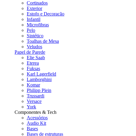
Cortinados
Exterior
Estofo e Decoração
Infantil
Microfibras
Pelo
Sintético
Toalhas de Mesa
Veludos
Papel de Parede
Elie Saab
Eterea
Fuksas
Karl Lagerfield
Lamborghini
Komar
Philipp Plein
Trussardi
Versace
York
Componentes & Tech
Acessórios
Audio Kit
Bases
Bases de estruturas