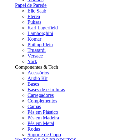
Papel de Parede
Elie Saab
Eterea
Fuksas
Karl Lagerfield
Lamborghini
Komar
Philipp Plein
Trussardi
Versace
York
Componentes & Tech
Acessórios
Audio Kit
Bases
Bases de estruturas
Carregadores
Complementos
Camas
Pés em Plástico
Pés em Madeira
Pés em Metal
Rodas
Suporte de Copo