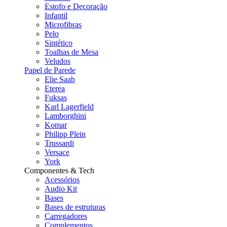
Estofo e Decoração
Infantil
Microfibras
Pelo
Sintético
Toalhas de Mesa
Veludos
Papel de Parede
Elie Saab
Eterea
Fuksas
Karl Lagerfield
Lamborghini
Komar
Philipp Plein
Trussardi
Versace
York
Componentes & Tech
Acessórios
Audio Kit
Bases
Bases de estruturas
Carregadores
Complementos