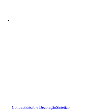
Contract
Estofo e Decoração
Sintético