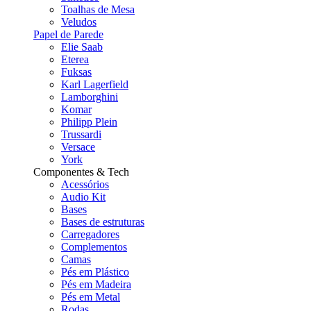
Toalhas de Mesa
Veludos
Papel de Parede
Elie Saab
Eterea
Fuksas
Karl Lagerfield
Lamborghini
Komar
Philipp Plein
Trussardi
Versace
York
Componentes & Tech
Acessórios
Audio Kit
Bases
Bases de estruturas
Carregadores
Complementos
Camas
Pés em Plástico
Pés em Madeira
Pés em Metal
Rodas