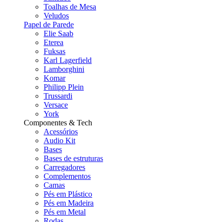
Toalhas de Mesa
Veludos
Papel de Parede
Elie Saab
Eterea
Fuksas
Karl Lagerfield
Lamborghini
Komar
Philipp Plein
Trussardi
Versace
York
Componentes & Tech
Acessórios
Audio Kit
Bases
Bases de estruturas
Carregadores
Complementos
Camas
Pés em Plástico
Pés em Madeira
Pés em Metal
Rodas