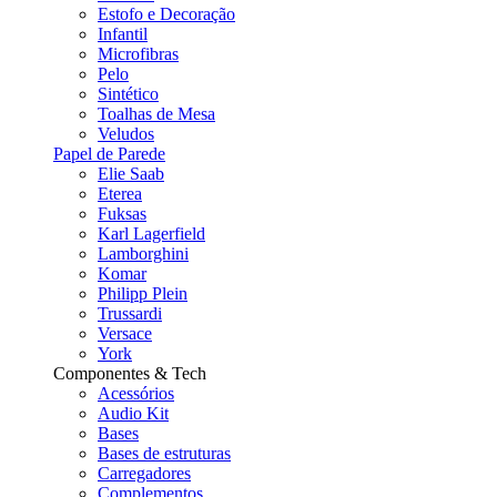
Estofo e Decoração
Infantil
Microfibras
Pelo
Sintético
Toalhas de Mesa
Veludos
Papel de Parede
Elie Saab
Eterea
Fuksas
Karl Lagerfield
Lamborghini
Komar
Philipp Plein
Trussardi
Versace
York
Componentes & Tech
Acessórios
Audio Kit
Bases
Bases de estruturas
Carregadores
Complementos