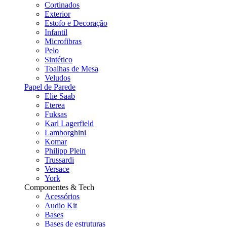
Cortinados
Exterior
Estofo e Decoração
Infantil
Microfibras
Pelo
Sintético
Toalhas de Mesa
Veludos
Papel de Parede
Elie Saab
Eterea
Fuksas
Karl Lagerfield
Lamborghini
Komar
Philipp Plein
Trussardi
Versace
York
Componentes & Tech
Acessórios
Audio Kit
Bases
Bases de estruturas