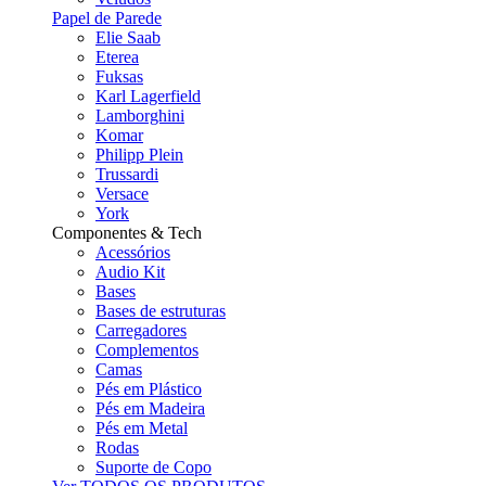
Papel de Parede
Elie Saab
Eterea
Fuksas
Karl Lagerfield
Lamborghini
Komar
Philipp Plein
Trussardi
Versace
York
Componentes & Tech
Acessórios
Audio Kit
Bases
Bases de estruturas
Carregadores
Complementos
Camas
Pés em Plástico
Pés em Madeira
Pés em Metal
Rodas
Suporte de Copo