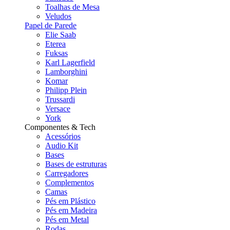
Toalhas de Mesa
Veludos
Papel de Parede
Elie Saab
Eterea
Fuksas
Karl Lagerfield
Lamborghini
Komar
Philipp Plein
Trussardi
Versace
York
Componentes & Tech
Acessórios
Audio Kit
Bases
Bases de estruturas
Carregadores
Complementos
Camas
Pés em Plástico
Pés em Madeira
Pés em Metal
Rodas