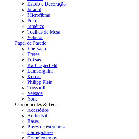
Estofo e Decoração
Infantil
Microfibras
Pelo
Sintético
Toalhas de Mesa
Veludos
Papel de Parede
Elie Saab
Eterea
Fuksas
Karl Lagerfield
Lamborghini
Komar
Philipp Plein
Trussardi
Versace
York
Componentes & Tech
Acessórios
Audio Kit
Bases
Bases de estruturas
Carregadores
Complementos