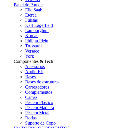
Papel de Parede
Elie Saab
Eterea
Fuksas
Karl Lagerfield
Lamborghini
Komar
Philipp Plein
Trussardi
Versace
York
Componentes & Tech
Acessórios
Audio Kit
Bases
Bases de estruturas
Carregadores
Complementos
Camas
Pés em Plástico
Pés em Madeira
Pés em Metal
Rodas
Suporte de Copo