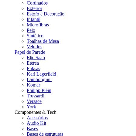
Cortinados
Exterior
Estofo e Decoração
Infantil
Microfibras
Pelo
Sintético
Toalhas de Mesa
Veludos
Papel de Parede
Elie Saab
Eterea
Fuksas
Karl Lagerfield
Lamborghini
Komar
Philipp Plein
Trussardi
Versace
York
Componentes & Tech
Acessórios
Audio Kit
Bases
Bases de estruturas