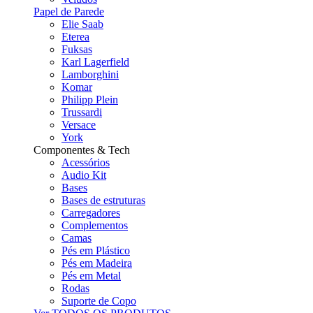
Papel de Parede
Elie Saab
Eterea
Fuksas
Karl Lagerfield
Lamborghini
Komar
Philipp Plein
Trussardi
Versace
York
Componentes & Tech
Acessórios
Audio Kit
Bases
Bases de estruturas
Carregadores
Complementos
Camas
Pés em Plástico
Pés em Madeira
Pés em Metal
Rodas
Suporte de Copo