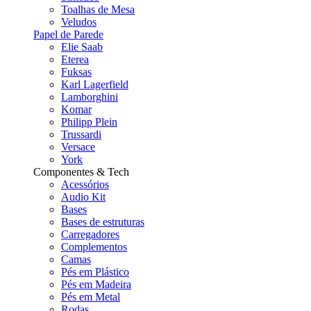
Toalhas de Mesa
Veludos
Papel de Parede
Elie Saab
Eterea
Fuksas
Karl Lagerfield
Lamborghini
Komar
Philipp Plein
Trussardi
Versace
York
Componentes & Tech
Acessórios
Audio Kit
Bases
Bases de estruturas
Carregadores
Complementos
Camas
Pés em Plástico
Pés em Madeira
Pés em Metal
Rodas