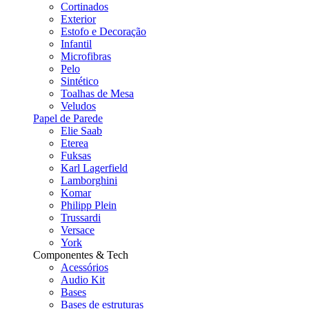
Cortinados
Exterior
Estofo e Decoração
Infantil
Microfibras
Pelo
Sintético
Toalhas de Mesa
Veludos
Papel de Parede
Elie Saab
Eterea
Fuksas
Karl Lagerfield
Lamborghini
Komar
Philipp Plein
Trussardi
Versace
York
Componentes & Tech
Acessórios
Audio Kit
Bases
Bases de estruturas