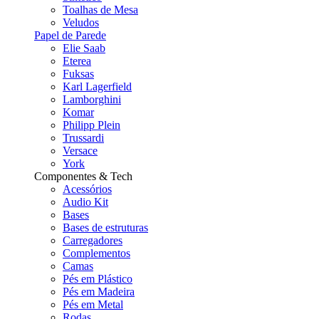
Toalhas de Mesa
Veludos
Papel de Parede
Elie Saab
Eterea
Fuksas
Karl Lagerfield
Lamborghini
Komar
Philipp Plein
Trussardi
Versace
York
Componentes & Tech
Acessórios
Audio Kit
Bases
Bases de estruturas
Carregadores
Complementos
Camas
Pés em Plástico
Pés em Madeira
Pés em Metal
Rodas