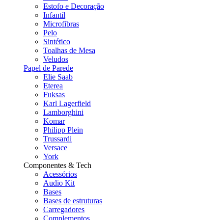
Estofo e Decoração
Infantil
Microfibras
Pelo
Sintético
Toalhas de Mesa
Veludos
Papel de Parede
Elie Saab
Eterea
Fuksas
Karl Lagerfield
Lamborghini
Komar
Philipp Plein
Trussardi
Versace
York
Componentes & Tech
Acessórios
Audio Kit
Bases
Bases de estruturas
Carregadores
Complementos