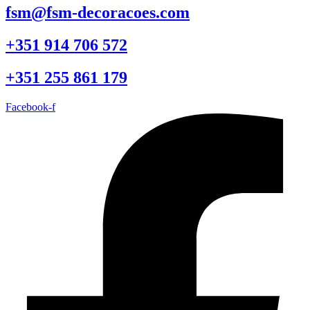
fsm@fsm-decoracoes.com
+351 914 706 572
+351 255 861 179
Facebook-f