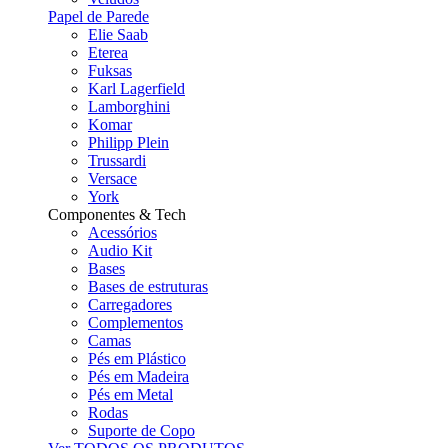
Papel de Parede
Elie Saab
Eterea
Fuksas
Karl Lagerfield
Lamborghini
Komar
Philipp Plein
Trussardi
Versace
York
Componentes & Tech
Acessórios
Audio Kit
Bases
Bases de estruturas
Carregadores
Complementos
Camas
Pés em Plástico
Pés em Madeira
Pés em Metal
Rodas
Suporte de Copo