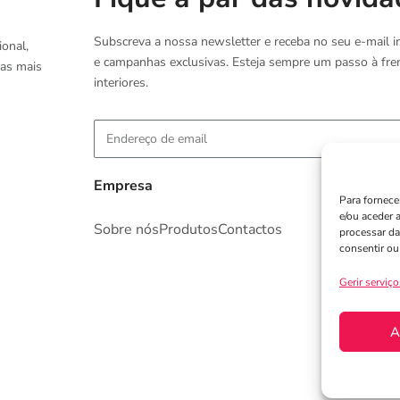
Subscreva a nossa newsletter e receba no seu e-mail i
onal,
e campanhas exclusivas. Esteja sempre um passo à fre
 as mais
interiores.
Empresa
Para fornece
e/ou aceder 
Sobre nós
Produtos
Contactos
P
processar d
consentir ou
T
Gerir serviço
A