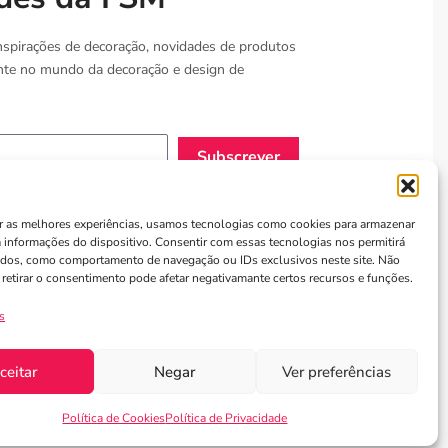
nspirações de decoração, novidades de produtos
nte no mundo da decoração e design de
Subscrever
Informações
r as melhores experiências, usamos tecnologias como cookies para armazenar
a informações do dispositivo. Consentir com essas tecnologias nos permitirá
olítica de Privacidade
ados, como comportamento de navegação ou IDs exclusivos neste site. Não
 retirar o consentimento pode afetar negativamante certos recursos e funções.
ermos de utilização
Política de Cookies
s
ceitar
Negar
Ver preferências
Política de Cookies
Política de Privacidade