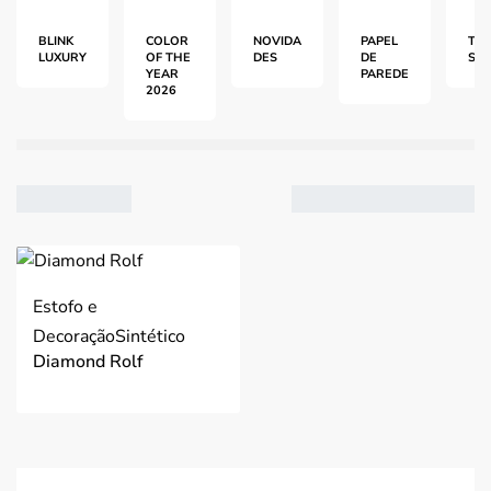
BLINK
COLOR
NOVIDA
PAPEL
TEC
LUXURY
OF THE
DES
DE
S
YEAR
PAREDE
2026
VER
2
Estofo e
3
Decoração
Sintético
4
Diamond Rolf
Ordenar por mais
recentes
Filtro