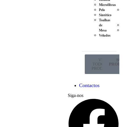
Microfibras
Ma
Pelo
Pés
Sintético
em
Toalhas
Met
de
Ro
Mesa
Sup
Veludos
de
Co
VER
SÓ P
TODOS OS
PROFISS
PRODUTOS
Contactos
Siga-nos