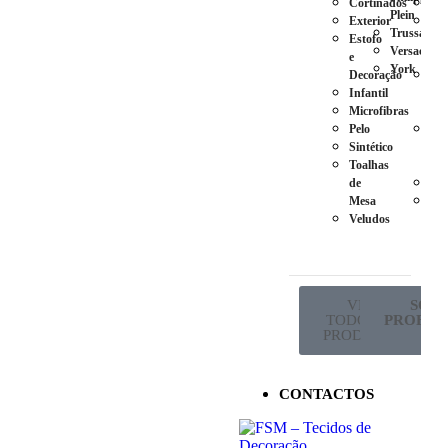
Cortinados
Ca
Plein
Exterior
Pés
Trussardi
Estofo
em
Versace
e
Plá
York
Decoração
Pés
Infantil
em
Microfibras
Ma
Pelo
Pés
Sintético
em
Toalhas
Met
de
Ro
Mesa
Sup
Veludos
de
Co
VER
SÓ P
TODOS OS
PROFISS
PRODUTOS
CONTACTOS